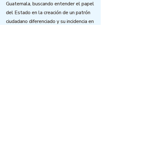
Guatemala, buscando entender el papel
del Estado en la creación de un patrón
ciudadano diferenciado y su incidencia en
las maneras que se desarrollan esas
relaciones en el país.
Download
Outcome Mapping Learning
Community
We're a not-for-profit organisation
registered in Belgium.
Email
:
info@outcomemapping.org
Registration no:
0541857935